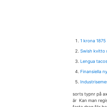
1 krona 1875
Swish kvitto 
Lengua taco
Finansiella n
Industriseme
sorts typnr på a
är Kan man regis
fasta drag för he