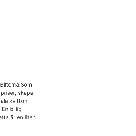
t Biltema.Som
priser, skapa
tala kvitton
En billig
ta är en liten