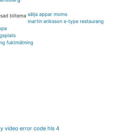
sälja appar moms
martin eriksson e-type restaurang
ropa
gsplats
ing fuktmätning
y video error code hls 4