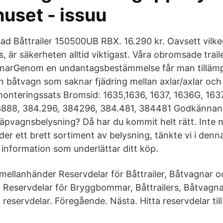
uset - issuu
d Båttrailer 150500UB RBX. 16.290 kr. Oavsett vilke
, är säkerheten alltid viktigast. Våra obromsade trail
agnarGenom en undantagsbestämmelse får man tilläm
n båtvagn som saknar fjädring mellan axlar/axlar och
nteringssats Bromsid: 1635,1636, 1637, 1636G, 163
3888, 384.296, 384296, 384.481, 384481 Godkännan
släpvagnsbelysning? Då har du kommit helt rätt. Inte 
der ett brett sortiment av belysning, tänkte vi i denn
 information som underlättar ditt köp.
 mellanhänder Reservdelar för Båttrailer, Båtvagnar 
r. Reservdelar för Bryggbommar, Båttrailers, Båtvagn
 reservdelar. Föregående. Nästa. Hitta reservdelar till 