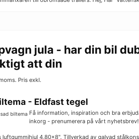
pvagn jula - har din bil d
ktigt att din
 moms. Pris exkl.
iltema - Eldfast tegel
Få information, inspiration och bra erbjud
inkorg - prenumerera på vårt nyhetsbrev!
 luftgummihjul 4,80x8". Tillverkad av galvad stålkons