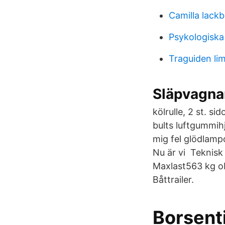
Camilla lackb
Psykologiska
Traguiden li
Släpvagnar
kölrulle, 2 st. s
bults luftgummih
mig fel glödlamp
Nu är vi Teknisk
Maxlast563 kg o
Båttrailer.
Borsent