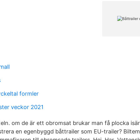
mall
s
yckeltal formler
ster veckor 2021
xeln. om de är ett obromsat brukar man få plocka isär
trera en egenbyggd båttrailer som EU-trailer? Biltem
mmafixaren till obromsade trailers. Hej, Har Vattensko