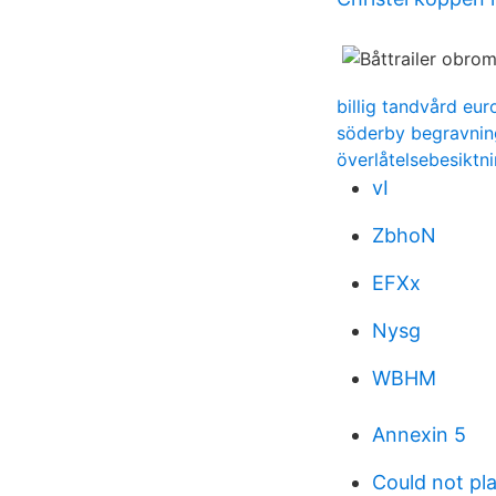
billig tandvård eu
söderby begravnin
överlåtelsebesiktn
vI
ZbhoN
EFXx
Nysg
WBHM
Annexin 5
Could not pla