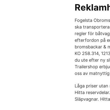
Reklamh
Fogelsta Obromsa
ska transporteras
regler för båtv
efterfordon på e
bromsbackar & mo
KO 258.314, 121
du ute efter ny 
Trailershop erbju
oss av matnyttig
Låga priser utan
Hitta reservdela
Släpvagnar. Hitta