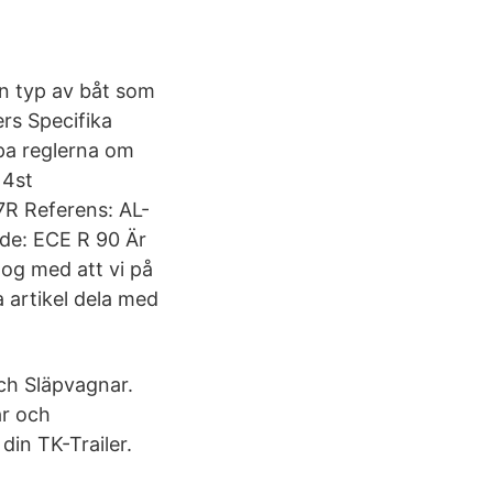
n typ av båt som
ers Specifika
pa reglerna om
 4st
7R Referens: AL-
de: ECE R 90 Är
nog med att vi på
a artikel dela med
och Släpvagnar.
ar och
din TK-Trailer.