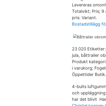
Levereras omonte
Totalvikt; Pris; 
pris: Variant.
Bostadstillägg f
23 020 Etiketter:
jula, båttrailer 
Produkt kategori
i varukorg; Foge
Öppettider Butik
4-bults luftgummi
och uppläggning a
har det blivit Ha
Christel koppen 