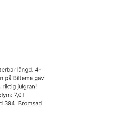
sterbar längd. 4-
en på Biltema gav
iktig julgran!
lym: 7,0 l
ngd 394 Bromsad