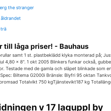
erg the stranger
 åldrandet
mträ
 till låga priser! - Bauhaus
idorullar samt 1 st. plastbeklädd klyka monterad på; Ju
jul 4,80 x 8". 1 okt 2005 Blinkers funkar också, gubb
or. Testade med de gamla och släpet blinkade som en r
 Spec: Biltema G2000i Bränsle: Blyfri 95 oktan Tankvo
bromsad Totalvikt 750 kgTjänstevikt187 kg Totallä
idningen v 17 laguppl by