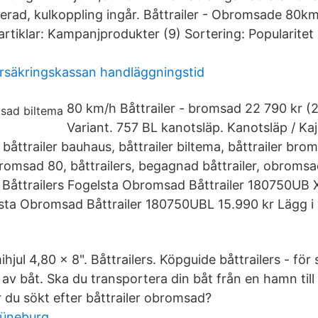
rad, kulkoppling ingår. Båttrailer - Obromsade 80k
9 artiklar: Kampanjprodukter (9) Sortering: Popularite
örsäkringskassan handläggningstid
80 km/h Båttrailer - bromsad 22 790 kr (
Variant. 757 BL kanotsläp. Kanotsläp / K
 båttrailer bauhaus, båttrailer biltema, båttrailer brom
obromsad 80, båttrailers, begagnad båttrailer, obromsa
 Båttrailers Fogelsta Obromsad Båttrailer 180750UB 
lsta Obromsad Båttrailer 180750UBL 15.990 kr Lägg i
.
hjul 4,80 x 8". Båttrailers. Köpguide båttrailers - för
v båt. Ska du transportera din båt från en hamn till
r du sökt efter båttrailer obromsad?
lüneburg