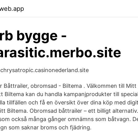
.web.app
rb bygge -
rasitic.merbo.site
 chrysatropic.casinonederland.site
ler Båttrailer, obromsad - Biltema . Välkommen till Mit
t Biltema kan du handla kampanjprodukter till special
lla tillfällen och få en översikt över dina köp med digi
t Biltema. Obromsad båttrailer – ett billigt alternativ. 
d som också många gånger omnämns som båtvagn. Det
agn som saknar broms och fjädring.