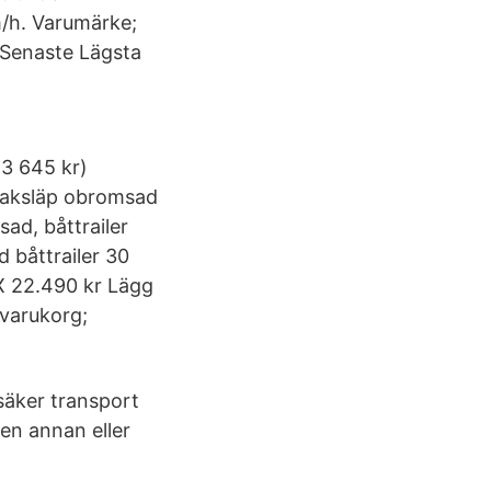
m/h. Varumärke;
t Senaste Lägsta
23 645 kr)
ajaksläp obromsad
sad, båttrailer
d båttrailer 30
X 22.490 kr Lägg
 varukorg;
 säker transport
 en annan eller