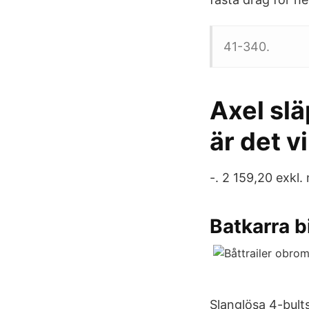
41-340.
Axel slä
är det vi
-. 2 159,20 exkl.
Batkarra b
Slanglösa 4-bults