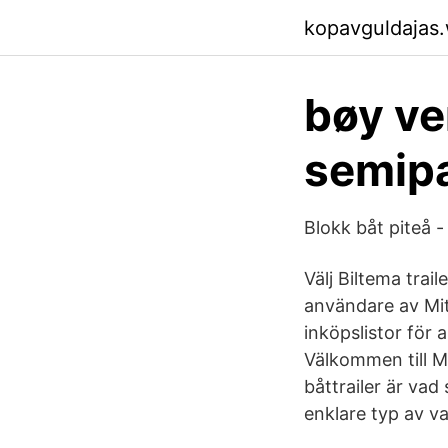
kopavguldajas
bøy ve
semipa
Blokk båt piteå -
Välj Biltema trai
användare av Mit
inköpslistor för a
Välkommen till Mit
båttrailer är va
enklare typ av v