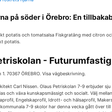
a på söder i Örebro: En tillbakab
okt potatis och tomatsalsa Fiskgratäng med citron och
t potatis.
etriskolan - Futurumfasti
n 1. 70367 ÖREBRO. Visa vägbeskrivning.
kitekt Carl Nissen. Olaus Petriskolan 7-9 erbjuder sju p
las och växa kunskapsmässigt och socialt. Välj mellan 
profil, Engelskaprofil, Idrott- och hälsaprofil, Maker
a kommunala 7-9 skolor har denna vecka gått över till