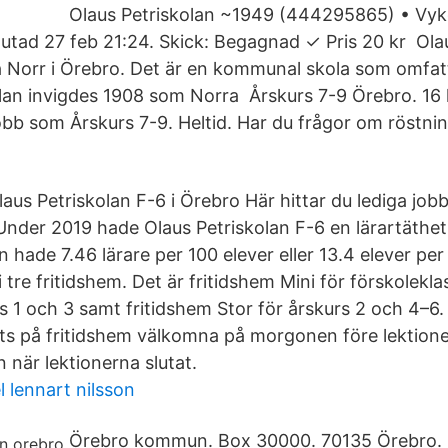
Olaus Petriskolan ~1949 (444295865) • Vyko
lutad 27 feb 21:24. Skick: Begagnad ✓ Pris 20 kr Olau
 Norr i Örebro. Det är en kommunal skola som omfatt
olan invigdes 1908 som Norra Årskurs 7-9 Örebro. 16 
obb som Årskurs 7-9. Heltid. Har du frågor om röstni
aus Petriskolan F-6 i Örebro Här hittar du lediga job
Under 2019 hade Olaus Petriskolan F-6 en lärartäthet 
n hade 7.46 lärare per 100 elever eller 13.4 elever per
i tre fritidshem. Det är fritidshem Mini för förskolekla
s 1 och 3 samt fritidshem Stor för årskurs 2 och 4–6. Ti
ts på fritidshem välkomna på morgonen före lektione
 när lektionerna slutat.
 lennart nilsson
Örebro kommun. Box 30000. 70135 Örebro. 