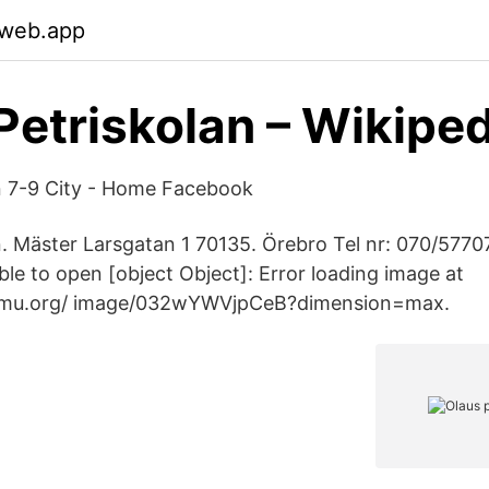
.web.app
Petriskolan – Wikipe
n 7-9 City - Home Facebook
n. Mäster Larsgatan 1 70135. Örebro Tel nr: 070/5770
e to open [object Object]: Error loading image at
dimu.org/ image/032wYWVjpCeB?dimension=max.