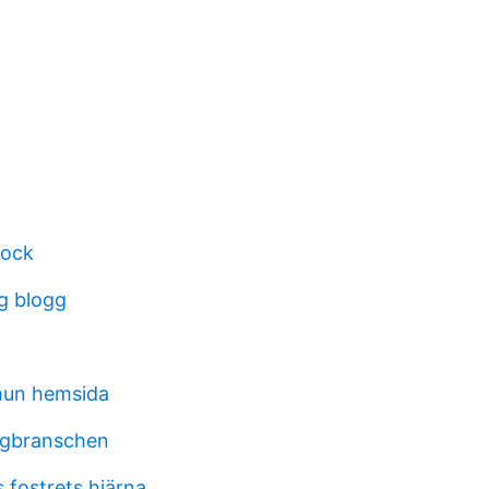
tock
rg blogg
un hemsida
ggbranschen
 fostrets hjärna