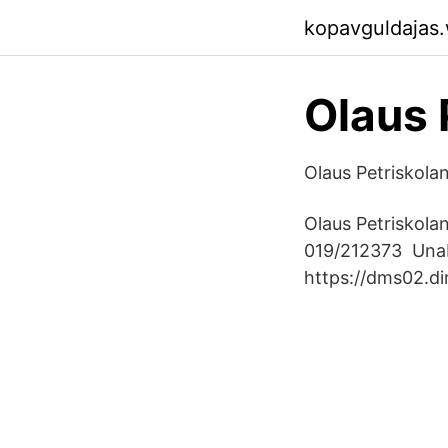
kopavguldajas
Olaus 
Olaus Petriskola
Olaus Petriskola
019/212373 Unabl
https://dms02.