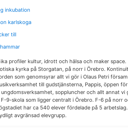
ng inkubation
son karlskoga
er till
rahammar
nika profiler kultur, idrott och hälsa och maker space.
otiska kyrka på Storgatan, på norr i Örebro. Kontinui
orden som genomsyrar allt vi gör i Olaus Petri församl
usikverksamhet till gudstjänsterna, Pappis, öppen för
ungdomsverksamhet, soppluncher och allt annat vi g
 F-9-skola som ligger centralt i Örebro. F-6 på norr oc
gstadiet har ca 540 elever fördelade på 5 arbetslag.
tydligt avgränsad elevgrupp.