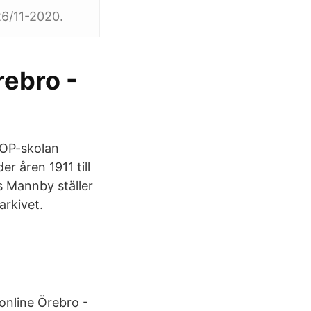
26/11-2020.
rebro -
 OP-skolan
r åren 1911 till
s Mannby ställer
arkivet.
online Örebro -