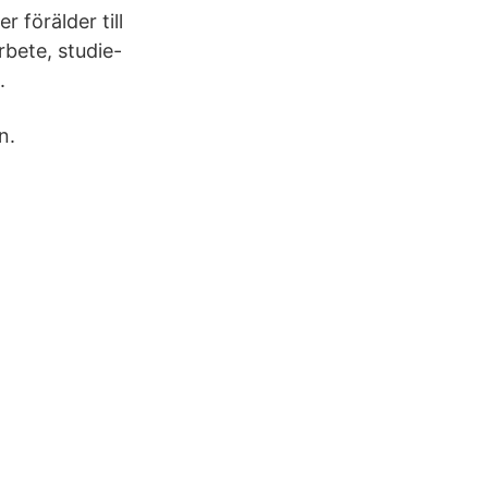
r förälder till
rbete, studie-
.
n.