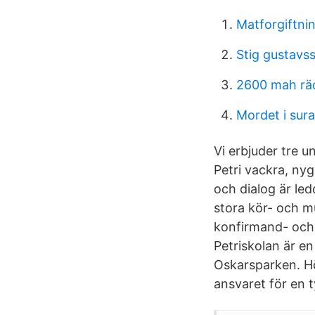
Matforgiftni
Stig gustavs
2600 mah räck
Mordet i su
Vi erbjuder tre u
Petri vackra, nyg
och dialog är led
stora kör- och m
konfirmand- och 
Petriskolan är en
Oskarsparken. Hö
ansvaret för en 