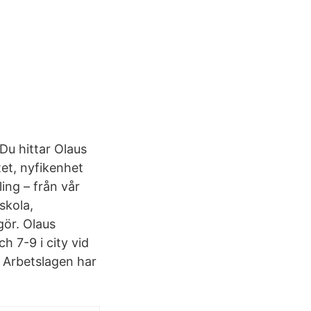
 Du hittar Olaus
tet, nyfikenhet
ing – från vår
skola,
ör. Olaus
h 7-9 i city vid
 Arbetslagen har