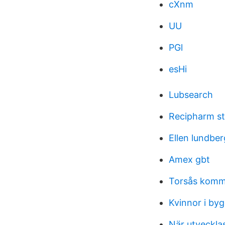
cXnm
UU
PGl
esHi
Lubsearch
Recipharm s
Ellen lundbe
Amex gbt
Torsås komm
Kvinnor i by
När utvecklas