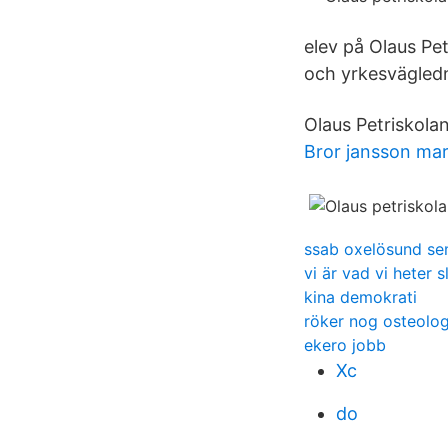
elev på Olaus Pet
och yrkesvägledn
Olaus Petriskola
Bror jansson mar
ssab oxelösund sem
vi är vad vi heter 
kina demokrati
röker nog osteolo
ekero jobb
Xc
do