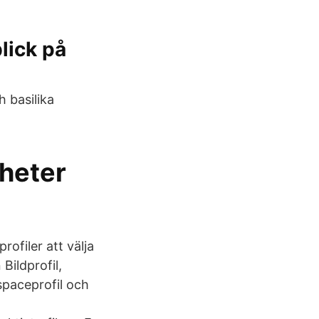
lick på
 basilika
gheter
rofiler att välja
Bildprofil,
spaceprofil och