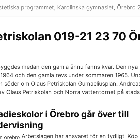
stetiska programmet, Karolinska gymnasiet, Örebro 
etriskolan 019-21 23 70 Ö
byggdes medan den gamla ännu fanns kvar. Den nya
ri 1964 och den gamla revs under sommaren 1965. Unde
n söder om Olaus Petriskolan Gumaeliusplan. Andrea
 av Olaus Petriskolan och Norra vattentornet på stads
dieskolor i Örebro går över till
dervisning
Arbetslagen har ansvaret för en tydligt Köp 