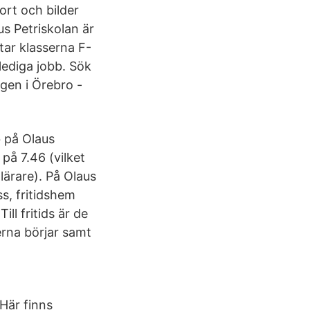
rt och bilder
s Petriskolan är
ar klasserna F-
lediga jobb. Sök
ngen i Örebro -
b på Olaus
på 7.46 (vilket
 lärare). På Olaus
ss, fritidshem
ll fritids är de
rna börjar samt
Här finns