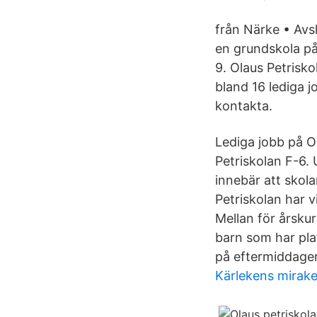
från Närke • Avs
en grundskola på
9. Olaus Petrisk
bland 16 lediga j
kontakta.
Lediga jobb på Ol
Petriskolan F-6. 
innebär att skola
Petriskolan har v
Mellan för årskur
barn som har pla
på eftermiddagen
Kärlekens mirakel