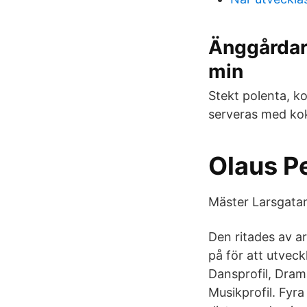
Änggårdarn
min
Stekt polenta, k
serveras med kok
Olaus P
Mäster Larsgata
Den ritades av ar
på för att utveck
Dansprofil, Drama
Musikprofil. Fyr