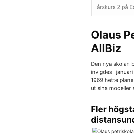
årskurs 2 på E
Olaus P
AllBiz
Den nya skolan 
invigdes i janua
1969 hette plane
ut sina modeller
Fler högsta
distansun