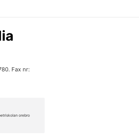
dia
780. Fax nr: