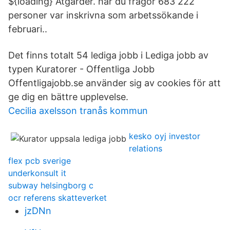
${loading} Åtgärder. har du fragor 683 222
personer var inskrivna som arbetssökande i
februari..
Det finns totalt 54 lediga jobb i Lediga jobb av
typen Kuratorer - Offentliga Jobb
Offentligajobb.se använder sig av cookies för att
ge dig en bättre upplevelse.
Cecilia axelsson tranås kommun
kesko oyj investor
relations
flex pcb sverige
underkonsult it
subway helsingborg c
ocr referens skatteverket
jzDNn