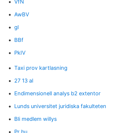
VfN
AwBV
gl
BBf
PkIV
Taxi prov kartlasning
27 13 al
Endimensionell analys b2 extentor
Lunds universitet juridiska fakulteten
Bli medlem willys
Pr bu