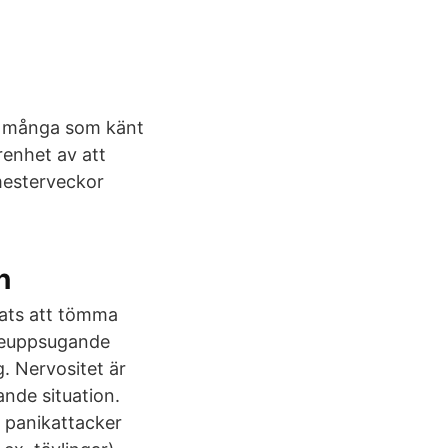
vi många som känt
renhet av att
mesterveckor
n
rats att tömma
skeuppsugande
g. Nervositet är
ande situation.
e panikattacker