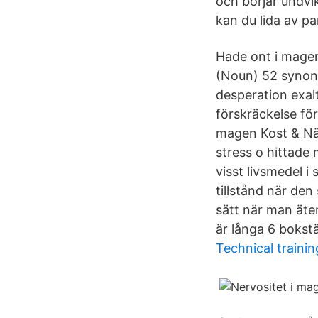
och börjar undvik
kan du lida av p
Hade ont i magen
(Noun) 52 synon
desperation exalt
förskräckelse fört
magen Kost & Näri
stress o hittade 
visst livsmedel 
tillstånd när de
sätt när man äte
är långa 6 bokstä
Technical trainin