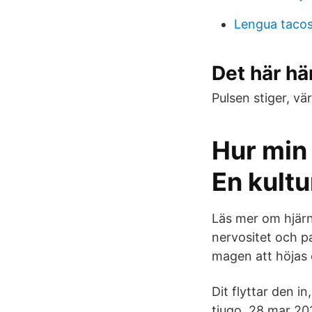
Lengua taco
Det här hä
Pulsen stiger, vä
Hur min
En kultu
Läs mer om hjärna
nervositet och p
magen att höjas 
Dit flyttar den i
tjugo 28 mar 201