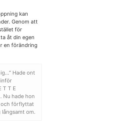
oppning kan
nder. Genom att
ället för
tta åt din egen
är en förändring
mig…” Hade ont
inför
E T T E
n. Nu hade hon
och förflyttat
g långsamt om.