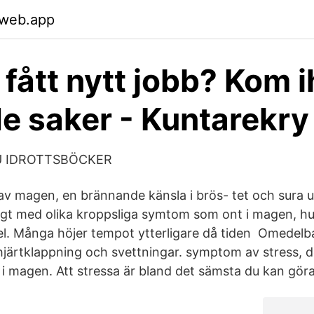
.web.app
 fått nytt jobb? Kom 
de saker - Kuntarekry
ISU IDROTTSBÖCKER
 av magen, en brännande känsla i brös- tet och sura 
ligt med olika kroppsliga symtom som ont i magen, hu
el. Många höjer tempot ytterligare då tiden Omedel
hjärtklappning och svettningar. symptom av stress, de
t i magen. Att stressa är bland det sämsta du kan gör