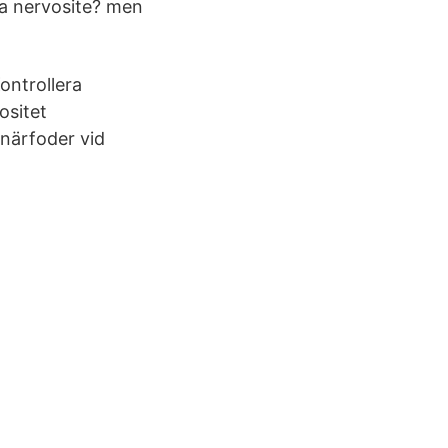
lja nervosite? men
ontrollera
ositet
inärfoder vid