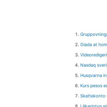
Gruppovninga
Giada at hom
Videorediger
Nasdaq sveri
Husqvarna i
Kurs pesos e
Skattekonto 
Läkarintyg s