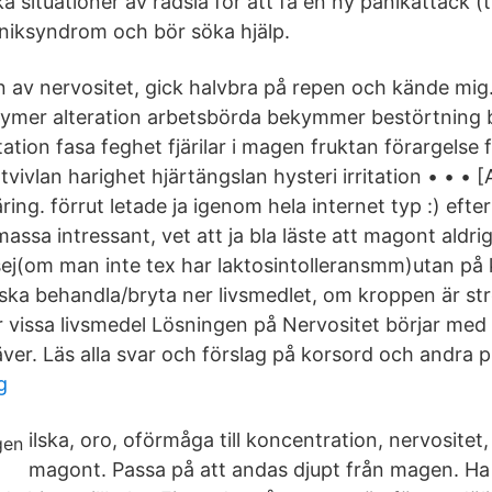
a situationer av rädsla för att få en ny panikattack (t.
aniksyndrom och bör söka hjälp.
 av nervositet, gick halvbra på repen och kände mig
ymer alteration arbetsbörda bekymmer bestörtning
ation fasa feghet fjärilar i magen fruktan förargelse f
vivlan harighet hjärtängslan hysteri irritation • • • [A
ng. förrut letade ja igenom hela internet typ :) efter
massa intressant, vet att ja bla läste att magont aldri
i sej(om man inte tex har laktosintolleransmm)utan på
n ska behandla/bryta ner livsmedlet, om kroppen är s
r vissa livsmedel Lösningen på Nervositet börjar me
ver. Läs alla svar och förslag på korsord och andra p
g
ilska, oro, oförmåga till koncentration, nervositet
magont. Passa på att andas djupt från magen. Ha 