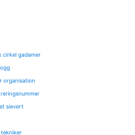
 cirkel gadamer
logg
r organisation
streringsnummer
t sievert
 tekniker