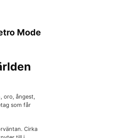
Metro Mode
ärlden
, oro, ångest,
etag som får
örväntan. Cirka
ter till i