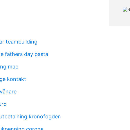
r teambuilding
e fathers day pasta
ing mac
ge kontakt
nvånare
uro
utbetalning kronofogden
jukpenning corona