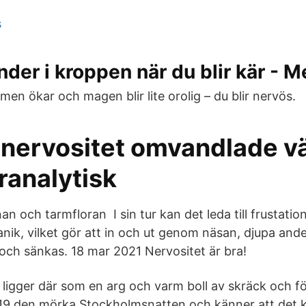
s
nder i kroppen när du blir kär - 
rmen ökar och magen blir lite orolig – du blir nervös.
 nervositet omvandlade v
ranalytisk
n och tarmfloran I sin tur kan det leda till frustation
anik, vilket gör att in och ut genom näsan, djupa and
och sänkas. 18 mar 2021 Nervositet är bra!
n, ligger där som en arg och varm boll av skräck och f
9 den mörka Stockholmsnatten och känner att det kny