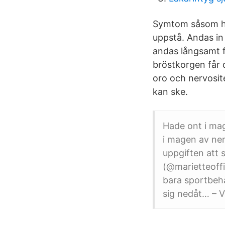
Symtom såsom hal
uppstå. Andas in
andas långsamt få
bröstkorgen får d
oro och nervosit
kan ske.
Hade ont i ma
i magen av ner
uppgiften att 
(@marietteoff
bara sportbehå
sig nedåt… – V