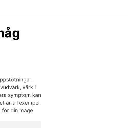
ihåg
uppstötningar.
vudvärk, värk i
bara symptom kan
t är till exempel
a för din mage.