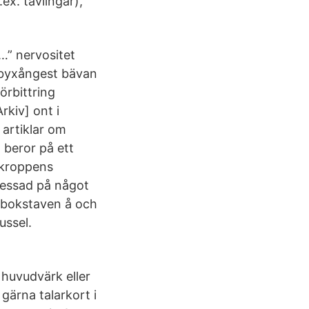
ex. tävlingar),
…” nervositet
 byxångest bävan
örbittring
rkiv] ont i
 artiklar om
g beror på ett
 kroppens
tressad på något
d bokstaven å och
ussel.
, huvudvärk eller
gärna talarkort i