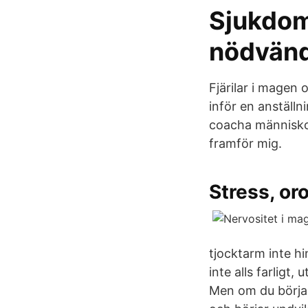
Sjukdom
nödvänd
Fjärilar i magen
inför en anställ
coacha människor
framför mig.
Stress, o
tjocktarm inte hi
inte alls farligt
Men om du börjar