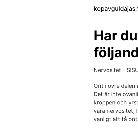
kopavguldajas
Har du
följan
Nervositet - S
Ont i övre delen
Det är inte ovan
kroppen och yrs
vara nervositet, 
vanligt att få on