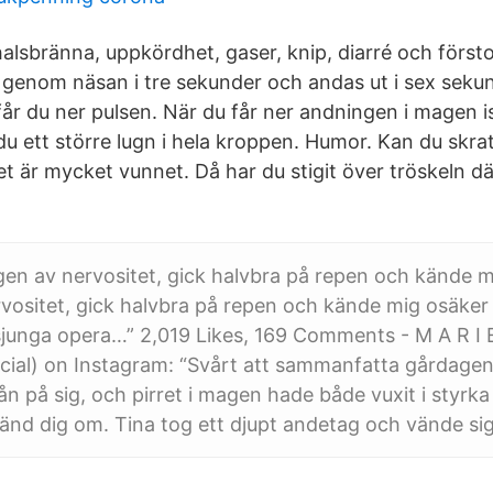
sbränna, uppkördhet, gaser, knip, diarré och först
 genom näsan i tre sekunder och andas ut i sex seku
r du ner pulsen. När du får ner andningen i magen ist
u ett större lugn i hela kroppen. Humor. Kan du skra
et är mycket vunnet. Då har du stigit över tröskeln d
gen av nervositet, gick halvbra på repen och kände 
vositet, gick halvbra på repen och kände mig osäker 
sjunga opera…” 2,019 Likes, 169 Comments - M A R I 
icial) on Instagram: “Svårt att sammanfatta gårdage
n på sig, och pirret i magen hade både vuxit i styrka 
änd dig om. Tina tog ett djupt andetag och vände si