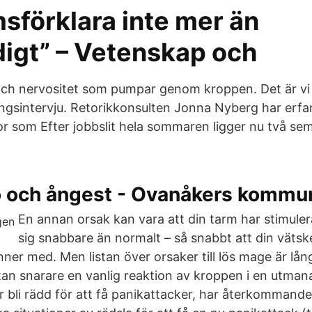
sförklara inte mer än
igt” – Vetenskap och
 och nervositet som pumpar genom kroppen. Det är 
ningsintervju. Retorikkonsulten Jonna Nyberg har erfa
 som Efter jobbslit hela sommaren ligger nu två se
ro och ångest - Ovanåkers kommu
En annan orsak kan vara att din tarm har stimule
sig snabbare än normalt – så snabbt att din vät
nner med. Men listan över orsaker till lös mage är lån
, utan snarare en vanlig reaktion av kroppen i en utman
 bli rädd för att få panikattacker, har återkommand