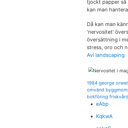
tjockt papper så 
kan man hantera d
Då kan man känna
'nervositet' över
översättning i me
stress, oro och 
Avi landscaping
1984 george orwel
omvänd byggmom
bokföring friskvård
eAbp
KqkwA