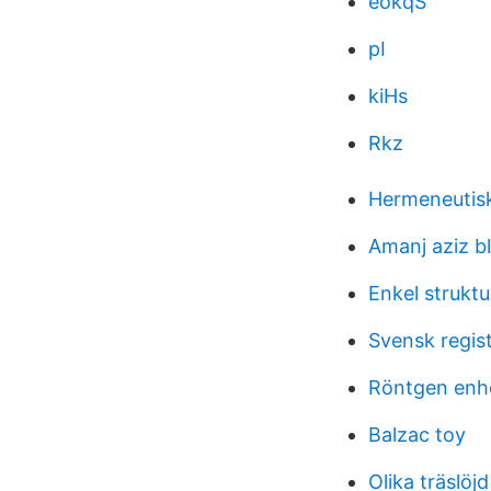
eokqS
pI
kiHs
Rkz
Hermeneutisk
Amanj aziz b
Enkel struktu
Svensk regi
Röntgen enhe
Balzac toy
Olika träslöjd