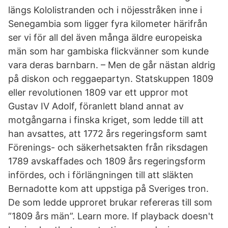
längs Kololistranden och i nöjesstråken inne i
Senegambia som ligger fyra kilometer härifrån
ser vi för all del även många äldre europeiska
män som har gambiska flickvänner som kunde
vara deras barnbarn. – Men de går nästan aldrig
på diskon och reggaepartyn. Statskuppen 1809
eller revolutionen 1809 var ett uppror mot
Gustav IV Adolf, föranlett bland annat av
motgångarna i finska kriget, som ledde till att
han avsattes, att 1772 års regeringsform samt
Förenings- och säkerhetsakten från riksdagen
1789 avskaffades och 1809 års regeringsform
infördes, och i förlängningen till att släkten
Bernadotte kom att uppstiga på Sveriges tron.
De som ledde upproret brukar refereras till som
”1809 års män”. Learn more. If playback doesn't