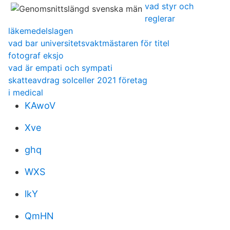
vad styr och
reglerar
läkemedelslagen
vad bar universitetsvaktmästaren för titel
fotograf eksjo
vad är empati och sympati
skatteavdrag solceller 2021 företag
i medical
KAwoV
Xve
ghq
WXS
lkY
QmHN