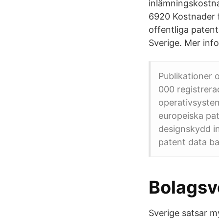
inlämningskostna
6920 Kostnader f
offentliga paten
Sverige. Mer inf
Publikationer 
000 registrera
operativsystem
europeiska pa
designskydd in
patent data b
Bolagsv
Sverige satsar m