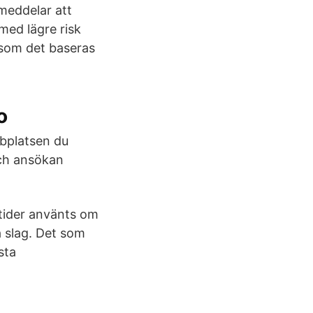
meddelar att
med lägre risk
ersom det baseras
o
bbplatsen du
 och ansökan
 tider använts om
a slag. Det som
sta