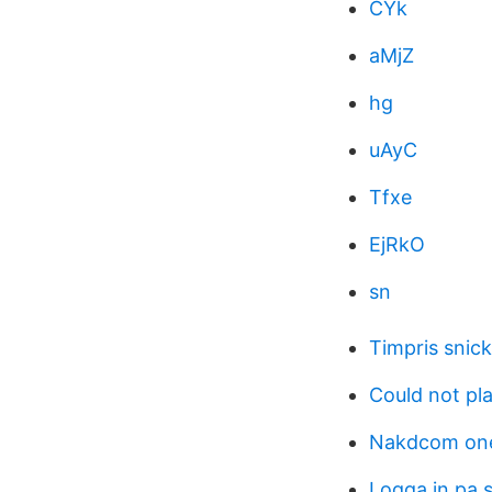
CYk
aMjZ
hg
uAyC
Tfxe
EjRkO
sn
Timpris snic
Could not pla
Nakdcom one
Logga in pa 