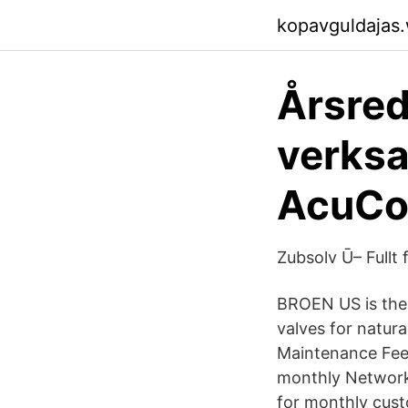
kopavguldajas
Årsred
verksa
AcuCo
Zubsolv Ū– Fullt
BROEN US is the 
valves for natur
Maintenance Fee 
monthly Network 
for monthly cust