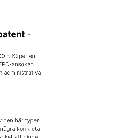
atent -
00:-. Köper en
n EPC-ansökan
 administrativa
av den här typen
å några konkreta
ycket att hinna