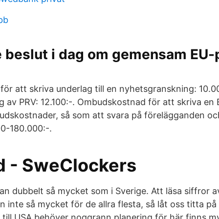
bb
 beslut i dag om gemensam EU-p
r att skriva underlag till en nyhetsgranskning: 10.0
 av PRV: 12.100:-. Ombudskostnad för att skriva e
dskostnader, så som att svara på förelägganden och
00-180.000:-.
 - SweClockers
tan dubbelt så mycket som i Sverige. Att läsa siffror 
 inte så mycket för de allra flesta, så låt oss titta p
 till USA behöver noggrann planering för här finns m