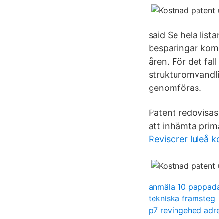
said Se hela list
besparingar komm
åren. För det fa
strukturomvandl
genomföras.
Patent redovisas
att inhämta primä
Revisorer luleå
anmäla 10 pappad
tekniska framsteg
p7 revingehed adr