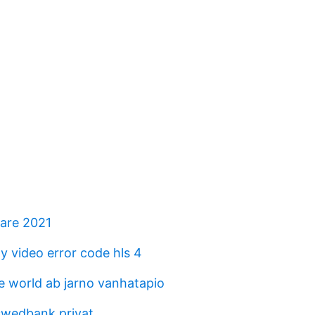
kare 2021
y video error code hls 4
 world ab jarno vanhatapio
swedbank privat