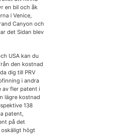
r en bil och åk
rna i Venice,
 Grand Canyon och
ar det Sidan blev
 och USA kan du
 från den kostnad
a dig till PRV
pfinning i andra
av fler patent i
en lägre kostnad
spektive 138
a patent,
ent på det
 oskäligt högt