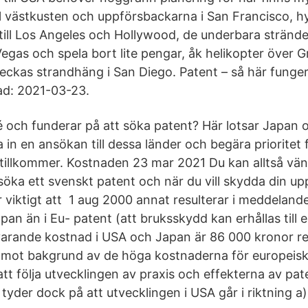
ll västkusten och uppförsbackarna i San Francisco, hy
till Los Angeles och Hollywood, de underbara strände
Vegas och spela bort lite pengar, åk helikopter över
eckas strandhäng i San Diego. Patent – så här funger
ad: 2021-03-23.
dé och funderar på att söka patent? Här lotsar Japan
 in en ansökan till dessa länder och begära prioritet
 tillkommer. Kostnaden 23 mar 2021 Du kan alltså vänd
öka ett svenskt patent och när du vill skydda din up
r viktigt att 1 aug 2000 annat resulterar i meddelande 
an än i Eu- patent (att bruksskydd kan erhållas till 
arande kostnad i USA och Japan är 86 000 kronor re
. mot bakgrund av de höga kostnaderna för europeisk
tt följa utvecklingen av praxis och effekterna av pat
yder dock på att utvecklingen i USA går i riktning a)