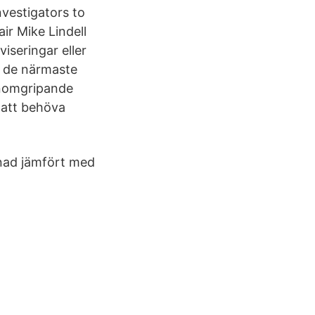
nvestigators to
ir Mike Lindell
iseringar eller
s de närmaste
genomgripande
 att behöva
tnad jämfört med