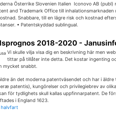
derna Österrike Slovenien Italien Iconovo AB (publ) 
tent and Trademark Office till inhalationsmarknaden 
 kostnad. Snabbare, till en lägre risk och kostnad eft
tanser. • Patentskyddad sublingual.
sprognos 2018-2020 - Janusinf
Vi skulle vilja visa dig en beskrivning här men we
tittar på tillåter inte detta. Det kostar ingenting
n mycket snabbt.
äldre än det moderna patentväsendet och har i äldre
teræ patentis), kungörelser och privilegiebrev av olik
kan för tydlighets skull kallas uppfinnarpatent. De för
iftades i England 1623.
 halvfart