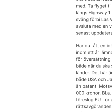
med. Ta flyget ti
längs Highway 1 
sväng förbi Las 
avsluta med en v
senast uppdater
Har du fått en i
inom ett år lämna
för översättning
både när du ska s
länder. Det här ä
både USA och Jap
än patent Motsv
000 kronor. Bl.a
föreslog EU för a
rättsavgöranden t