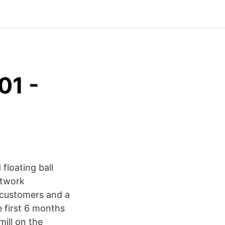
01 -
loating ball
etwork
 customers and a
 first 6 months
ill on the