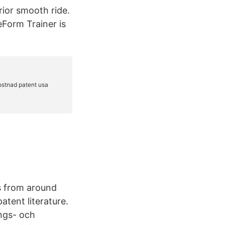
rior smooth ride.
eForm Trainer is
ts from around
atent literature.
ings- och