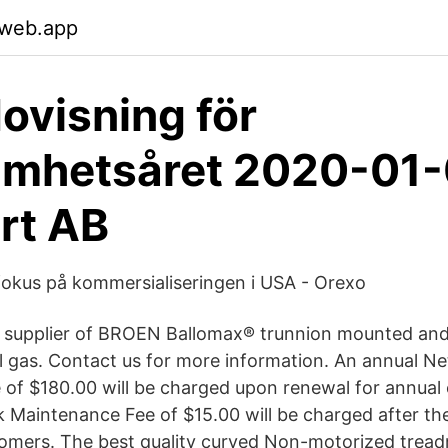
.web.app
ovisning för
mhetsåret 2020-01-
rt AB
 fokus på kommersialiseringen i USA - Orexo
supplier of BROEN Ballomax® trunnion mounted and f
al gas. Contact us for more information. An annual N
of $180.00 will be charged upon renewal for annual
Maintenance Fee of $15.00 will be charged after the
omers. The best quality curved Non-motorized treadm