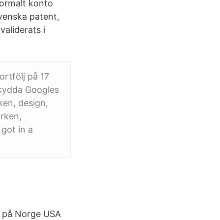
normalt konto
venska patent,
aliderats i
rtfölj på 17
skydda Googles
ken, design,
rken,
got in a
ev på Norge USA