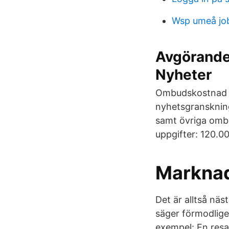
Wsp umeå jo
Avgörande
Nyheter
Ombudskostnad fö
nyhetsgranskning
samt övriga ombu
uppgifter: 120.0
Marknad
Det är alltså näs
säger förmodligen
exempel: En resa