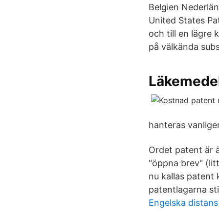
Belgien Nederlän
United States Pa
och till en lägre
på välkända subs
Läkemedel
hanteras vanlige
Ordet patent är 
"öppna brev" (lit
nu kallas patent 
patentlagarna st
Engelska distans