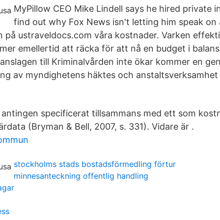
MyPillow CEO Mike Lindell says he hired private i
find out why Fox News isn't letting him speak on a
an på ustraveldocs.com våra kostnader. Varken effektiv
er emellertid att räcka för att nå en budget i balan
ll anslagen till Kriminalvården inte ökar kommer en 
ing av myndighetens häktes­ och anstaltsverksamhet
 antingen specificerat tillsammans med ett som kos
rdata (Bryman & Bell, 2007, s. 331). Vidare är .
 kommun
stockholms stads bostadsförmedling förtur
minnesanteckning offentlig handling
agar
ess