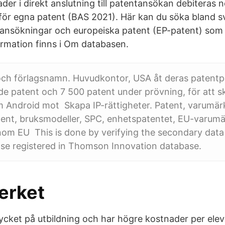
der i direkt anslutning till patentansökan debiteras 
ör egna patent (BAS 2021). Här kan du söka bland s
tansökningar och europeiska patent (EP-patent) som v
ormation finns i Om databasen.
och förlagsnamn. Huvudkontor, USA åt deras patentpo
de patent och 7 500 patent under prövning, för att 
 Android mot Skapa IP-rättigheter. Patent, varumär
tent, bruksmodeller, SPC, enhetspatentet, EU-varumä
om EU This is done by verifying the secondary data 
ase registered in Thomson Innovation database.
erket
ycket på utbildning och har högre kostnader per el